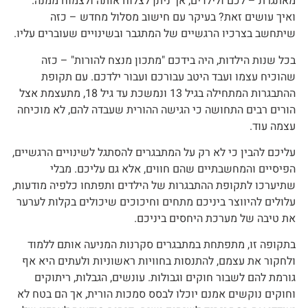
מאתגרת – לכם ולילדים, אך ניתן לצלוח אותה ולצמוח ממנה.
ואיך עושים זאת? בעיקר עם חישוב מסלול מחדש – כזה
שיתחשב בצרכיו הרגשיים של המתגבר ובשינויים שעוברים עליו.
בכל שנות הילדות, היה בידכם "מתכון מנצח להורות" – כזה
שהוכיח עצמו ועבד היטב עבורכם ועבור ילדכם. עם תקופת
ההתבגרות המתחילה בגיל 13 ונמשכת עד גיל 18, מתעצמת אצל
הורים רבים התחושה כי הגישה ההורית שעבדה להם, לא מוכיחה
עצמה עוד.
עליכם להבין כי לא רק על המתבגרים להסתגל לשינויים הרגשיים,
הפיסיים והמחשבתיים שהם חווים, אלא גם עליכם. מבלי
שתיערכו לתקופת ההתבגרות של הילדים ותפתחו כלפיה מודעות,
עלולים להיווצר ביניכם מתחים וחיכוכים שיכולים בקלות לערער
את טיבה של מערכת היחסים ביניכם.
בתקופה זו, מתפתחת במתבגרים סקרנות המניעה אותם ללמוד
ולחקור את עצמם, להתנסות בחוויות ראשוניות ולעתים היא אף
גורמת להם לשבור חוקים וגבולות. עונשים, הגבלות, ריתוקים
וחוקים נוקשים אמנם יוכלו לבסס סמכות הורית, אך הם בטח לא