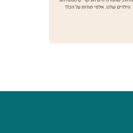
מנה הם
תחושות הבטן שלי! בתוך שמונה מפגשים
הכל!
(אני מודה, לא היה לי קל בכולם), הצלחתי
לרתום את ילדיי לדרכי. תודה על הכל מכל
הלב.