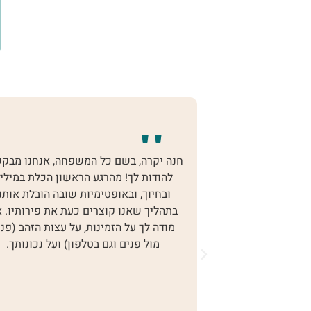
ה יקרה, בשם כל המשפחה, אנחנו מבקשים
לחנה - היועצת,
להודות לך! מהרגע הראשון הכלת במילים
החברה! אני לא מו
ובחיוך, ובאופטימיות שובה הובלת אותנו
על הידע שחלקת א
תהליך שאנו קוצרים כעת את פירותיו. אני
ששני ניסיונות ש
ודה לך על הזמינות, על עצות הזהב (פנים
אמנם הייתי סק
מול פנים וגם בטלפון) ועל נכונותך.
אמרתי לך את זה),
הגענו אליך אמנ
הגמילה, אך לאור
כמו שכבר אמרתי 