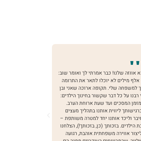
אומר שוב:
חנה יקירתי, עם ילדי הראשון נמנעתי מהצבת
 התרומה
חוקים וגבולות ואפשרתי לו הכל. כשנולד
אני ובן
ילדי השני, תפישתי לגבי הורות וחינוך
 הילדים:
השתנתה, אך היה "מאוחר מדי" שכן בכורי
הערב.
היה כבר בן 4. לא הצלחתי לבסס מולו סמכות
 מעצים
הורית, וכל בקשה הפכה למריבה ומלחמת
שותפת –
עולם בבית. הגעתי אליך בעקבות המלצה,
, הצלחנו
מבלי שהכרתי אותך או שמעתי עליך קודם
רגועה
לכן. אני מאושרת שהימרתי והלכתי עם