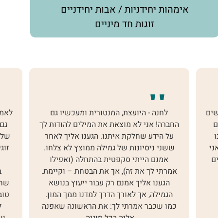
אימהות יחידניות / אבות יחידניים
זוגות חד מיניים
 המנטורית ומעכשיו גם
לאמא אווזה שלנו! כבר אמרתי לך ו
צאת את המילים להודות לך
גם אלף מילים לא יוכלו לתאר את
יתנו. הגענו אליך לאחר
שלך למשפחה שלי. תקופה ארוכה ש
ל גמילה ממוצץ לא צלחו.
זוגי רבנו על כל דבר שקשור בחינוך
פטית בהתחלה (ואפילו
מזמן המסכים ועד שעת ארוחת 
 אך את הבטחת – וקיימת.
ברגישותך ליווית אותנו בתהליך
ם רק עבור ייעוץ בנושא
שחיבר וליכד אותנו יחד למטרה מ
ך הדרך למדנו ממך המון.
טובת הילדים. בזכותך (כן, בזכותך!)
לך: את הראשונה שאפנה
ליצור אווירה משפחתית אוהבת, 